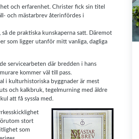
het och erfarenhet. Christer fick sin titel
- och mästarbrev återinfördes i
, så de praktiska kunskaperna satt. Däremot
per som ligger utanför mitt vanliga, dagliga
nde servicearbeten där bredden i hans
urare kommer väl till pass.
ial i kulturhistoriska byggnader är mest
puts och kalkbruk, tegelmurning med äldre
ul att få syssla med.
rkesskicklighet
förutom stort
itlighet som
eriges