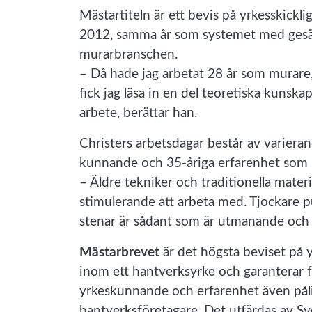
Mästartiteln är ett bevis på yrkesskicklig
2012, samma år som systemet med gesäll
murarbranschen.
– Då hade jag arbetat 28 år som murare
fick jag läsa in en del teoretiska kunska
arbete, berättar han.
Christers arbetsdagar består av variera
kunnande och 35-åriga erfarenhet som m
– Äldre tekniker och traditionella mater
stimulerande att arbeta med. Tjockare 
stenar är sådant som är utmanande och k
Mästarbrevet
är det högsta beviset på y
inom ett hantverksyrke och garanterar 
yrkeskunnande och erfarenhet även pål
hantverksföretagare. Det utfärdas av Sv