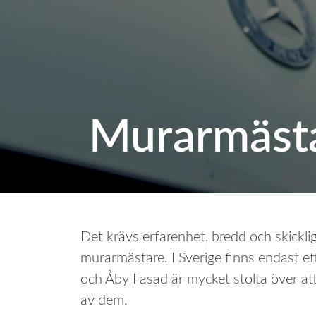
Murarmäst
Det krävs erfarenhet, bredd och skickli
murarmästare. I Sverige finns endast et
och Åby Fasad är mycket stolta över at
av dem.