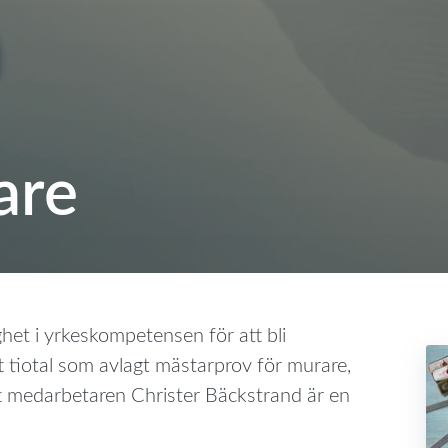
are
ghet i yrkeskompetensen för att bli
t tiotal som avlagt mästarprov för murare,
t medarbetaren Christer Bäckstrand är en