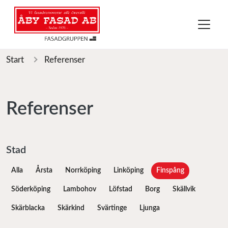
Start
Referenser
Referenser
Stad
Alla
Årsta
Norrköping
Linköping
Finspång
Söderköping
Lambohov
Löfstad
Borg
Skällvik
Skärblacka
Skärkind
Svärtinge
Ljunga